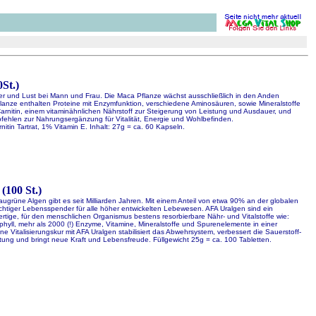
St.)
er und Lust bei Mann und Frau. Die Maca Pflanze wächst ausschließlich in den Anden
lanze enthalten Proteine mit Enzymfunktion, verschiedene Aminosäuren, sowie Mineralstoffe
itin, einem vitaminähnlichen Nährstoff zur Steigerung von Leistung und Ausdauer, und
ehlen zur Nahrungsergänzung für Vitalität, Energie und Wohlbefinden.
tin Tartrat, 1% Vitamin E. Inhalt: 27g = ca. 60 Kapseln.
(100 St.)
grüne Algen gibt es seit Milliarden Jahren. Mit einem Anteil von etwa 90% an der globalen
ichtiger Lebensspender für alle höher entwickelten Lebewesen. AFA Uralgen sind ein
tige, für den menschlichen Organismus bestens resorbierbare Nähr- und Vitalstoffe wie:
phyll, mehr als 2000 (!) Enzyme, Vitamine, Mineralstoffe und Spurenelemente in einer
Vitalisierungskur mit AFA Uralgen stabilisiert das Abwehrsystem, verbessert die Sauerstoff-
stung und bringt neue Kraft und Lebensfreude. Füllgewicht 25g = ca. 100 Tabletten.