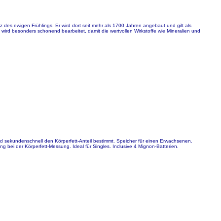
des ewigen Frühlings. Er wird dort seit mehr als 1700 Jahren angebaut und gilt als
wird besonders schonend bearbeitet, damit die wertvollen Wirkstoffe wie Mineralien und
d sekundenschnell den Körperfett-Anteil bestimmt. Speicher für einen Erwachsenen.
ng bei der Körperfett-Messung. Ideal für Singles. Inclusive 4 Mignon-Batterien.