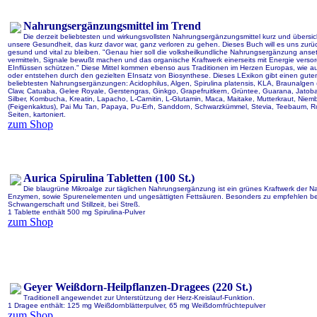
Nahrungsergänzungsmittel im Trend
Die derzeit beliebtesten und wirkungsvollsten Nahrungsergänzungsmittel kurz und übersicht
unsere Gesundheit, das kurz davor war, ganz verloren zu gehen. Dieses Buch will es uns zurüc
gesund und vital zu bleiben. "Genau hier soll die volksheilkundliche Nahrungsergänzung anset
vermitteln, Signale bewußt machen und das organische Kraftwerk einerseits mit Energie verso
EInflüssen schützen." Diese Mittel kommen ebenso aus Traditionen im Herzen Europas, wie
oder entstehen durch den gezielten EInsatz von Biosynthese. Dieses LExikon gibt einen guten
beliebtesten Nahrungsergänzungen: Acidophilus, Algen, Spirulina platensis, KLA, Braunalgen (K
Claw, Catuaba, Gelee Royale, Gerstengras, Ginkgo, Grapefruitkern, Grüntee, Guarana, Jatoba,
Silber, Kombucha, Kreatin, Lapacho, L-Carnitin, L-Glutamin, Maca, Maitake, Mutterkraut, Ni
(Feigenkaktus), Pai Mu Tan, Papaya, Pu-Erh, Sanddorn, Schwarzkümmel, Stevia, Teebaum, R
Seiten, kartoniert.
zum Shop
Aurica Spirulina Tabletten (100 St.)
Die blaugrüne Mikroalge zur täglichen Nahrungsergänzung ist ein grünes Kraftwerk der Nat
Enzymen, sowie Spurenelementen und ungesättigten Fettsäuren. Besonders zu empfehlen bei 
Schwangerschaft und Stillzeit, bei Streß.
1 Tablette enthält 500 mg Spirulina-Pulver
zum Shop
Geyer Weißdorn-Heilpflanzen-Dragees (220 St.)
Traditionell angewendet zur Unterstützung der Herz-Kreislauf-Funktion.
1 Dragee enthält: 125 mg Weißdornblätterpulver, 65 mg Weißdornfrüchtepulver
zum Shop