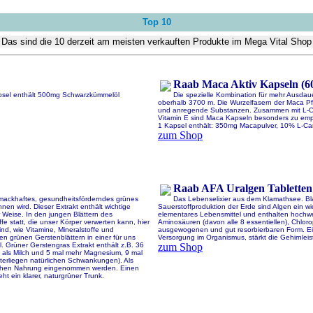
Top 10
Das sind die 10 derzeit am meisten verkauften Produkte im Mega Vital Shop
Raab Maca Aktiv Kapseln (60
psel enthält 500mg Schwarzkümmelöl
Die spezielle Kombination für mehr Ausdau
oberhalb 3700 m. Die Wurzelfasern der Maca Pf
und anregende Substanzen. Zusammen mit L-Carn
Vitamin E sind Maca Kapseln besonders zu empf
1 Kapsel enthält: 350mg Macapulver, 10% L-Carni
zum Shop
Raab AFA Uralgen Tabletten 
Schmackhaftes, gesundheitsförderndes grünes
Das Lebenselixier aus dem Klamathsee. Blau
en wird. Dieser Extrakt enthält wichtige
Sauerstoffproduktion der Erde sind Algen ein w
 Weise. In den jungen Blättern des
elementares Lebensmittel und enthalten hochwer
 statt, die unser Körper verwerten kann, hier
Aminosäuren (davon alle 8 essentiellen), Chloro
ind, wie Vitamine, Mineralstoffe und
ausgewogenen und gut resorbierbaren Form. Eine 
n grünen Gerstenblättern in einer für uns
Versorgung im Organismus, stärkt die Gehirnlei
 Grüner Gerstengras Extrakt enthält z.B. 36
zum Shop
 als Milch und 5 mal mehr Magnesium, 9 mal
terliegen natürlichen Schwankungen). Als
blichen Nahrung eingenommen werden. Einen
teht ein klarer, naturgrüner Trunk.