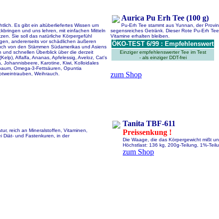
Aurica Pu Erh Tee (100 g)
lich. Es gibt ein altüberliefertes Wissen um
Pu-Erh Tee stammt aus Yunnan, der Provinz 
kbringen und uns lehren, mit einfachen Mitteln
segensreiches Getränk. Dieser Rote Pu-Erh Tee 
zen. Sie soll das natürliche Körpergefühl
Vitamine erhalten bleiben.
rgen, andererseits vor schädlichen äußeren
ÖKO-TEST 6/99 : Empfehlenswert
 auch von den Stämmen Südamerikas und Asiens
 und schnellen Überblick über die derzeit
Einziger empfehlenswerter Tee im Test
elp), Alfalfa, Ananas, Apfelessig, Aveloz, Cat's
- als einziger DDT-frei
 Johannisbeere, Karotine, Kiwi, Kolloidales
embaum, Omega-3-Fettsäuren, Opuntia
zum Shop
otweintrauben, Weihrauch.
Tanita TBF-611
ur, reich an Mineralstoffen, Vitaminen,
Preissenkung !
Diät- und Fastenkuren, in der
Die Waage, die das Körpergewicht mißt un
Höchstlast: 136 kg, 200g-Teilung, 1%-Teilu
zum Shop