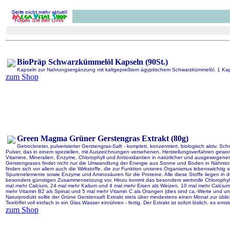
BioPräp Schwarzkümmelöl Kapseln (90St.)
Kapseln zur Nahrungsergänzung mit kaltgepreßtem ägyptischem Schwarzkümmelöl. 1 Ka
zum Shop
Green Magma Grüner Gerstengras Extrakt (80g)
Getrockneter, pulverisierter Gerstengras-Saft - komplett, konzentriert, biologisch aktiv. 
Pulver, das in einem speziellen, mit Auszeichnungen versehenen, Herstellungsverfahren gewonn
Vitamine, Mineralien, Enzyme, Chlorophyll und Antioxidantien in natürlicher und ausgewogener
Gerstengrases findet nicht nur die Umwandlung der Energie aus Sonne und Boden in Nährstoffe
finden sich vor allem auch die Wirkstoffe, die zur Funktion unseres Organismus lebenswichtig s
Spurenelemente sowie Enzyme und Aminosäuren für die Proteine. Alle diese Stoffe liegen in de
besonders günstigen Zusammensetzung vor. Hinzu kommt das besonders wertvolle Chlorophyll.
mal mehr Calcium, 24 mal mehr Kalium und 4 mal mehr Eisen als Weizen, 10 mal mehr Calcium
mehr Vitamin B2 als Spinat und 5 mal mehr Vitamin C als Orangen (dies sind ca.-Werte und un
Naturprodukt sollte der Grüne Gerstensaft Extrakt stets über mindestens einen Monat zur ü
Teelöffel voll einfach in ein Glas Wasser einrühren - fertig. Der Extrakt ist sofort löslich, es ents
zum Shop