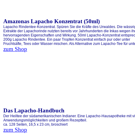
Amazonas Lapacho Konzentrat (50ml)
Lapacho Rindentee-Konzentrat. Spüren Sie die Kräfte des Urwaldes. Die wässr
Extrakte der Lapachorinde nutzten bereits vor Jahrhunderten die Inkas wegen ih
hervorragenden Eigenschaften und Wirkung. 50ml Lapacho-Konzentrat entspre
200g Lapacho Rindentee. Ein paar Tropfen Konzentrat einfach pur oder unter
Fruchtsäfte, Tees oder Wasser mischen. Als Alternative zum Lapacho-Tee für unt
zum Shop
Das Lapacho-Handbuch
Der Heiltee der südamerikanischen Indianer. Eine Lapacho-Hausapotheke mit v
Anwendungsmöglichkeiten und großem Rezeptteil.
ca. 128 Seiten, 16,5 x 23 cm, broschiert
zum Shop