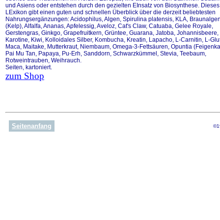
und Asiens oder entstehen durch den gezielten EInsatz von Biosynthese. Dieses
LExikon gibt einen guten und schnellen Überblick über die derzeit beliebtesten
Nahrungsergänzungen: Acidophilus, Algen, Spirulina platensis, KLA, Braunalge
(Kelp), Alfalfa, Ananas, Apfelessig, Aveloz, Cat's Claw, Catuaba, Gelee Royale,
Gerstengras, Ginkgo, Grapefruitkern, Grüntee, Guarana, Jatoba, Johannisbeere,
Karotine, Kiwi, Kolloidales Silber, Kombucha, Kreatin, Lapacho, L-Carnitin, L-Glu
Maca, Maitake, Mutterkraut, Niembaum, Omega-3-Fettsäuren, Opuntia (Feigenka
Pai Mu Tan, Papaya, Pu-Erh, Sanddorn, Schwarzkümmel, Stevia, Teebaum,
Rotweintrauben, Weihrauch.
Seiten, kartoniert.
zum Shop
Seitenanfang
©1