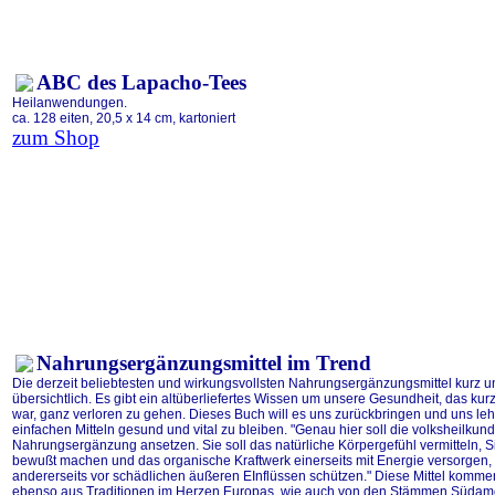
ABC des Lapacho-Tees
Heilanwendungen.
ca. 128 eiten, 20,5 x 14 cm, kartoniert
zum Shop
Nahrungsergänzungsmittel im Trend
Die derzeit beliebtesten und wirkungsvollsten Nahrungsergänzungsmittel kurz u
übersichtlich. Es gibt ein altüberliefertes Wissen um unsere Gesundheit, das kur
war, ganz verloren zu gehen. Dieses Buch will es uns zurückbringen und uns leh
einfachen Mitteln gesund und vital zu bleiben. "Genau hier soll die volksheilkund
Nahrungsergänzung ansetzen. Sie soll das natürliche Körpergefühl vermitteln, S
bewußt machen und das organische Kraftwerk einerseits mit Energie versorgen,
andererseits vor schädlichen äußeren EInflüssen schützen." Diese Mittel komme
ebenso aus Traditionen im Herzen Europas, wie auch von den Stämmen Südam