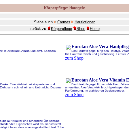
Körperpflege: Hautgele
Siehe auch
Cremes
Hautlotionen
zurück zu
Körperpflege
Shop
Home
Eurotan Aloe Vera Hautpfleg
 Teufelskralle, Arnika und Zimt. Sparsam
Das Hautpflegegel für jeden Hauttyp. Vitale
Die Haut wird weich und geschmeidig. Fettfrei! 
zum Shop
Eurotan Aloe Vera Vitamin E
Gurke. Eine Wohltat bei strapazierter und
Das Hautpflegegel für sensible Haut. Vitam
Zieht sehr schnell ein und klebt nicht. Dezente
unterstützt. Aloe Vera wirkt feuchtigkeitsspenden
Parfümierung. Im praktischen Dosierspender.
zum Shop
 die auf Kräuter und ätherische Öle sensibel
sbindenden Eigenschaft wirkt als Transferstoff
ornöl gibt besonders sonnengestreßter Haut Ruhe