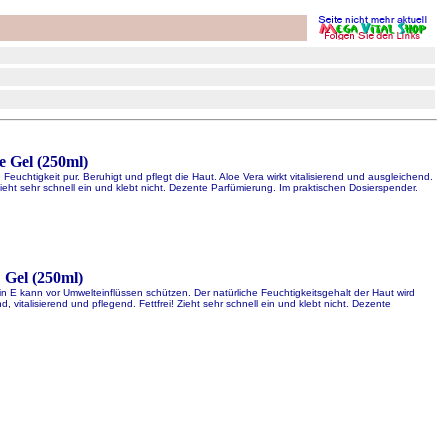
e Gel (250ml)
 Feuchtigkeit pur. Beruhigt und pflegt die Haut. Aloe Vera wirkt vitalisierend und ausgleichend.
Zieht sehr schnell ein und klebt nicht. Dezente Parfümierung. Im praktischen Dosierspender.
 Gel (250ml)
in E kann vor Umwelteinflüssen schützen. Der natürliche Feuchtigkeitsgehalt der Haut wird
d, vitalisierend und pflegend. Fettfrei! Zieht sehr schnell ein und klebt nicht. Dezente