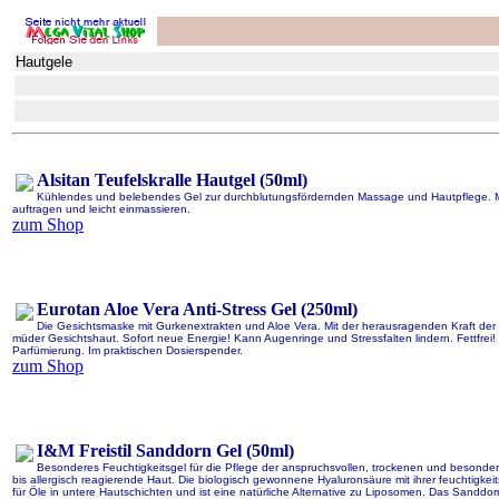
Hautgele
Alsitan Teufelskralle Hautgel (50ml)
Kühlendes und belebendes Gel zur durchblutungsfördernden Massage und Hautpflege. Mit
auftragen und leicht einmassieren.
zum Shop
Eurotan Aloe Vera Anti-Stress Gel (250ml)
Die Gesichtsmaske mit Gurkenextrakten und Aloe Vera. Mit der herausragenden Kraft der 
müder Gesichtshaut. Sofort neue Energie! Kann Augenringe und Stressfalten lindern. Fettfrei! 
Parfümierung. Im praktischen Dosierspender.
zum Shop
I&M Freistil Sanddorn Gel (50ml)
Besonderes Feuchtigkeitsgel für die Pflege der anspruchsvollen, trockenen und besonders
bis allergisch reagierende Haut. Die biologisch gewonnene Hyaluronsäure mit ihrer feuchtigkeit
für Öle in untere Hautschichten und ist eine natürliche Alternative zu Liposomen. Das Sandd